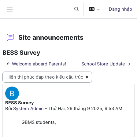
Chuyển tới nội dung chính
Đăng nhập
Chuyển đổi chọn tìm kiếm
Bảng điều khiển cạnh
Site announcements
BESS Survey
← Welcome aboard Parents!
School Store Update →
Chế độ hiển thị
BESS Survey
Số lượng các câu trả lời: 0
Bởi
System Admin
-
Thứ Hai, 29 tháng 9 2025, 9:53 AM
GBMS students,