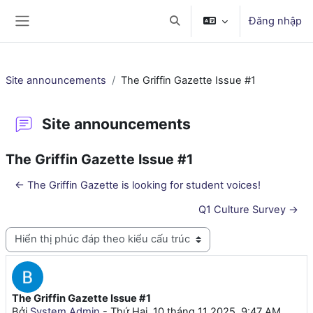
Chuyển tới nội dung chính
Đăng nhập
Chuyển đổi chọn tìm kiếm
Bảng điều khiển cạnh
Site announcements
The Griffin Gazette Issue #1
Site announcements
The Griffin Gazette Issue #1
← The Griffin Gazette is looking for student voices!
Q1 Culture Survey →
Chế độ hiển thị
The Griffin Gazette Issue #1
Số lượng các câu trả lời: 0
Bởi
System Admin
-
Thứ Hai, 10 tháng 11 2025, 9:47 AM