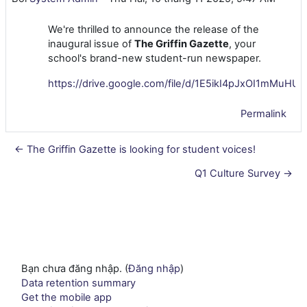
We're thrilled to announce the release of the
inaugural issue of
The Griffin Gazette
, your
school's brand-new student-run newspaper.
https://drive.google.com/file/d/1E5ikI4pJxOI1mMu
Permalink
← The Griffin Gazette is looking for student voices!
Q1 Culture Survey →
Bạn chưa đăng nhập. (
Đăng nhập
)
Data retention summary
Get the mobile app